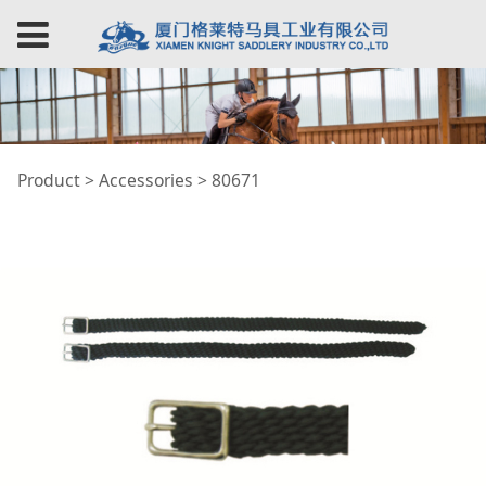
80671
Product
>
Accessories
>
80671